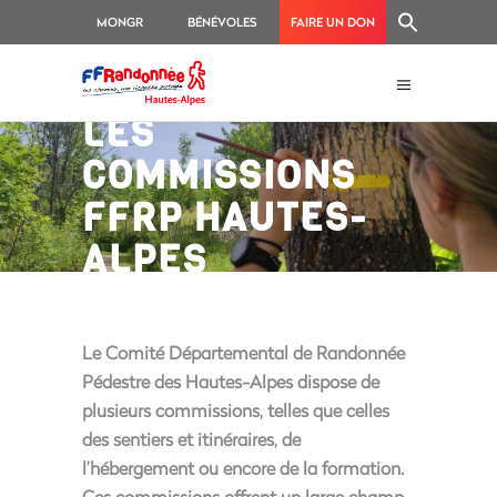
MONGR
BÉNÉVOLES
FAIRE UN DON
LES
COMMISSIONS
FFRP HAUTES-
ALPES
Le Comité Départemental de Randonnée
Pédestre des Hautes-Alpes dispose de
plusieurs commissions, telles que celles
des sentiers et itinéraires, de
l’hébergement ou encore de la formation.
Ces commissions offrent un large champ