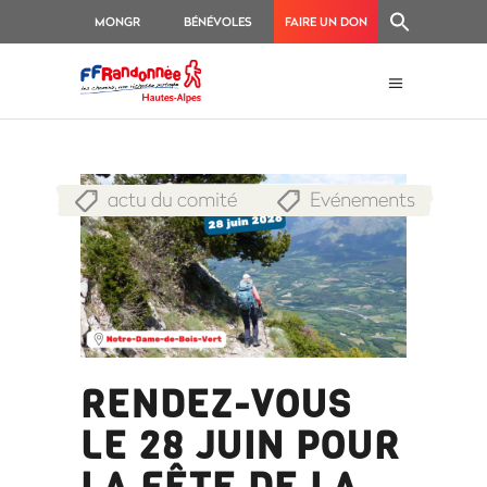
MONGR
BÉNÉVOLES
FAIRE UN DON
actu du comité
Evénements
,
RENDEZ-VOUS
LE 28 JUIN POUR
LA FÊTE DE LA