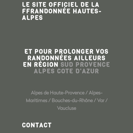
LE SITE OFFICIEL DE LA
FFRANDONNÉE HAUTES-
ALPES
ET POUR PROLONGER VOS
RANDONNÉES AILLEURS
EN RÉGION
SUD PROVENCE
ALPES COTE D'AZUR
Alpes de Haute-Provence
/
Alpes-
Maritimes
/
Bouches-du-Rhône
/
Var
/
Vaucluse
CONTACT