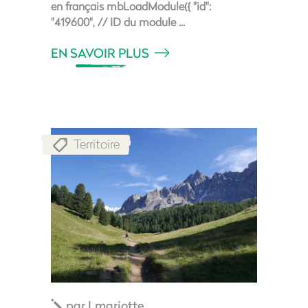
en français mbLoadModule({ "id":
"419600", // ID du module
EN SAVOIR PLUS
Territoire
par
Lmariotte