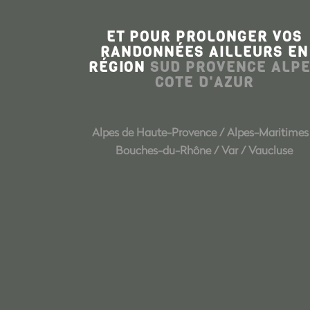
ET POUR PROLONGER VOS
RANDONNÉES AILLEURS EN
RÉGION
SUD PROVENCE ALP
COTE D'AZUR
Alpes de Haute-Provence
/
Alpes-Maritimes
Bouches-du-Rhône
/
Var
/
Vaucluse