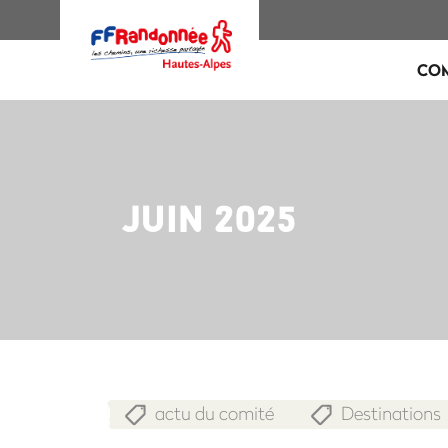
CO
JUIN 2025
actu du comité
Destinations
,