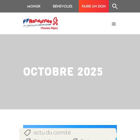
MONGR
BÉNÉVOLES
FAIRE UN DON
OCTOBRE 2025
actu du comité
,