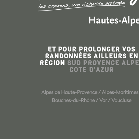
ET POUR PROLONGER VOS
RANDONNÉES AILLEURS EN
RÉGION
SUD PROVENCE ALP
COTE D'AZUR
Alpes de Haute-Provence
/
Alpes-Maritimes
Bouches-du-Rhône
/
Var
/
Vaucluse