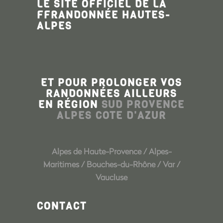
LE SITE OFFICIEL DE LA
FFRANDONNÉE HAUTES-
ALPES
ET POUR PROLONGER VOS
RANDONNÉES AILLEURS
EN RÉGION
SUD PROVENCE
ALPES COTE D'AZUR
Alpes de Haute-Provence
/
Alpes-
Maritimes
/
Bouches-du-Rhône
/
Var
/
Vaucluse
CONTACT