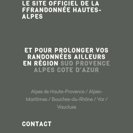
LE SITE OFFICIEL DE LA
FFRANDONNÉE HAUTES-
ALPES
ET POUR PROLONGER VOS
RANDONNÉES AILLEURS
EN RÉGION
SUD PROVENCE
ALPES COTE D'AZUR
Alpes de Haute-Provence
/
Alpes-
Maritimes
/
Bouches-du-Rhône
/
Var
/
Vaucluse
CONTACT