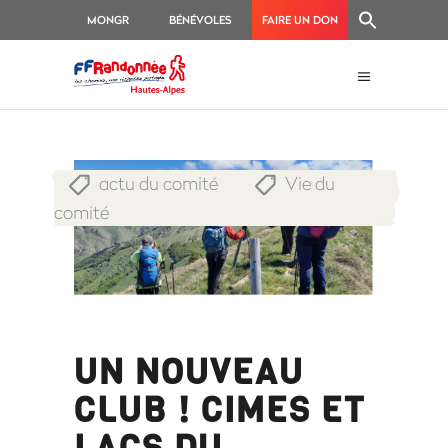
MONGR
BÉNÉVOLES
FAIRE UN DON
actu du comité
Vie du
,
comité
UN NOUVEAU
CLUB ! CIMES ET
LACS DU